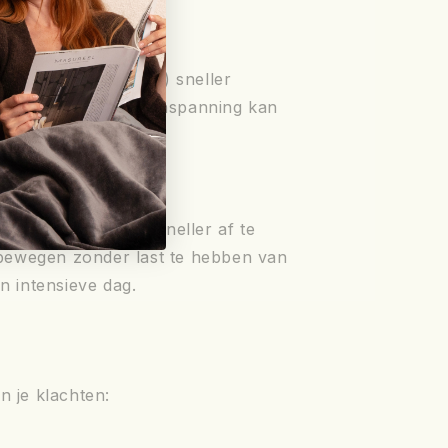
uur na het sporten) sneller
durige of herhaalde inspanning kan
en en afvalstoffen sneller af te
en bewegen zonder last te hebben van
n intensieve dag.
?
 je klachten: