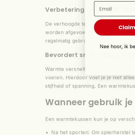
Email
Verbetering van de doorbl
De verhoogde temperatuur stimuleer
Claim
worden afgevoerd. Dit versnelt het n
regelmatig gebruik van een warmteku
Nee hoor, ik bet
Bevordert sneller herstel e
Warmte versnelt het natuurlijke hers
voeren. Hierdoor voel je je niet all
stijfheid of spanning. Een warmtekus
Wanneer gebruik je
Een warmtekussen kun je op verschi
Na het sporten
: Om spierherstel t