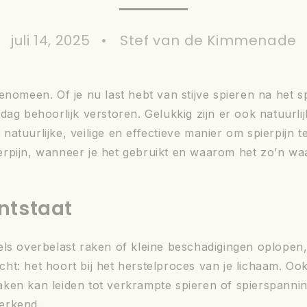
juli 14, 2025
Stef van de Kimmenade
fenomeen. Of je nu last hebt van stijve spieren na het 
dag behoorlijk verstoren. Gelukkig zijn er ook natuurli
atuurlijke, veilige en effectieve manier om spierpijn te
erpijn, wanneer je het gebruikt en waarom het zo’n waa
ntstaat
els overbelast raken of kleine beschadigingen oplopen
lecht: het hoort bij het herstelproces van je lichaam. O
ken kan leiden tot verkrampte spieren of spierspanning
erkend.