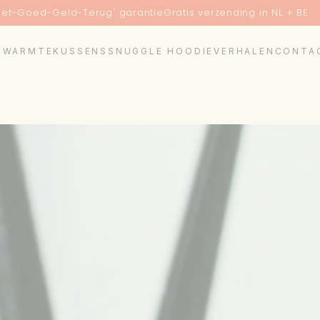
ed-Geld-Terug' garantie
Gratis verzending in NL + BE
S
WARMTEKUSSENS
SNUGGLE HOODIE
VERHALEN
CONTA