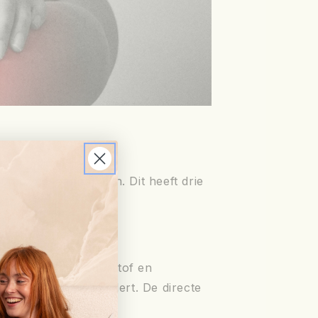
n of gespannen zijn. Dit heeft drie
re toevoer van zuurstof en
verkramping vermindert. De directe