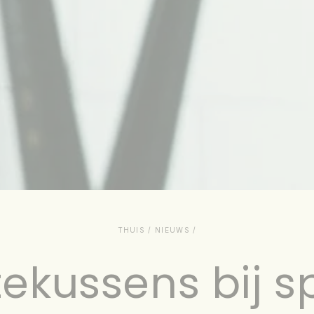
THUIS
/
NIEUWS
/
kussens bij sp