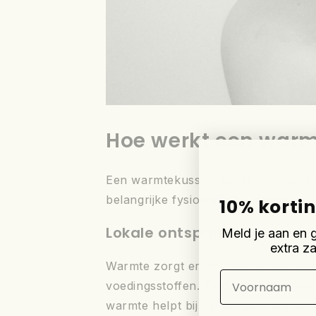
Hoe werkt een warmt
Een warmtekussen werkt door gericht
belangrijke fysiologische effecten:
10% korti
Lokale ontspanning van sp
Meld je aan en 
extra za
Warmte zorgt ervoor dat de bloedvat
Voornaam
voedingsstoffen. Tegelijk ontspanne
warmte helpt bij het verzachten van 