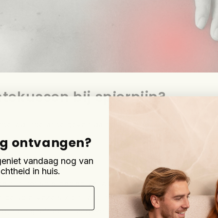
ekussen bij spierpijn?
e warmte af te geven aan de spiergroepen die pijn doe
ng ontvangen?
ierweefsel
geniet vandaag nog van
chtheid in huis.
en in het spiergebied verwijden, wat leidt tot een bete
n de spiervezels zich, wat het gevoel van spanning en 
pijn en geeft een rustgevend gevoel in het lichaam.