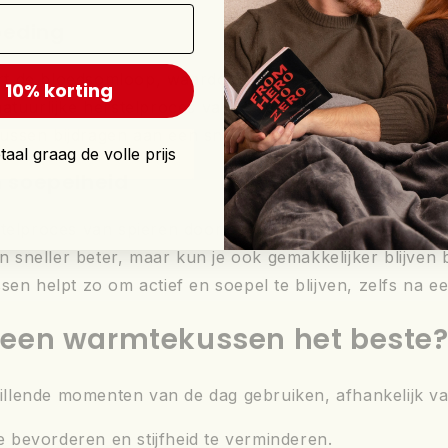
oeding
t de bloedsomloop, waardoor afvalstoffen (zoals melkz
 10% korting
atuurlijke herstelproces van je spieren. Zeker bij lang
ssen bijdragen aan een sneller herstel.
aal graag de volle prijs
n soepelheid
telproces van spieren door de doorbloeding te stimuler
een sneller beter, maar kun je ook gemakkelijker blijv
sen helpt zo om actief en soepel te blijven, zelfs na ee
 een warmtekussen het beste
llende momenten van de dag gebruiken, afhankelijk van
e bevorderen en stijfheid te verminderen.